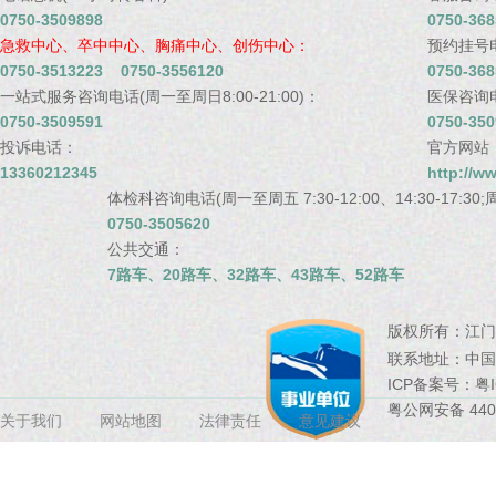
0750-3509898
0750-368
急救中心、卒中中心、胸痛中心、创伤中心：
预约挂号电话
0750-3513223 0750-3556120
0750-368
一站式服务咨询电话(周一至周日8:00-21:00)：
医保咨询电话
0750-3509591
0750-350
投诉电话：
官方网站
13360212345
http://w
体检科咨询电话(周一至周五 7:30-12:00、14:30-17:30;周
0750-3505620
公共交通：
7路车、20路车、32路车、43路车、52路车
版权所有：
江门
联系地址：
中国
ICP备案号：
粤I
粤公网安备 4407
关于我们
网站地图
法律责任
意见建议