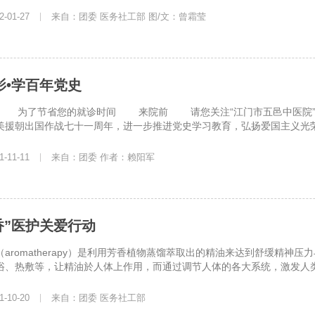
-01-27
|
来自：团委 医务社工部 图/文：曾霜莹
影•学百年党史
为了节省您的就诊时间 来院前 请您关注“江门市五邑中医院”公
美援朝出国作战七十一周年，进一步推进党史学习教育，弘扬爱国主义光荣传
-11-11
|
来自：团委 作者：赖阳军
香”医护关爱行动
romatherapy）是利用芳香植物蒸馏萃取出的精油来达到舒缓精神
浴、热敷等，让精油於人体上作用，而通过调节人体的各大系统，激发人类机
-10-20
|
来自：团委 医务社工部