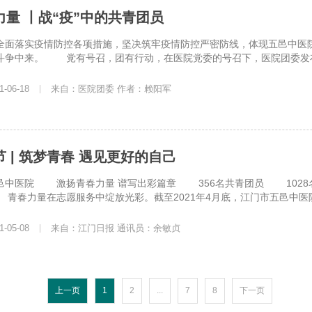
量 丨战“疫”中的共青团员
落实疫情防控各项措施，坚决筑牢疫情防控严密防线，体现五邑中医院
斗争中来。 党有号召，团有行动，在医院党委的号召下，医院团委发布团
-06-18
|
来自：医院团委 作者：赖阳军
 | 筑梦青春 遇见更好的自己
医院 激扬青春力量 谱写出彩篇章 356名共青团员 1028
青春力量在志愿服务中绽放光彩。截至2021年4月底，江门市五邑中医院
-05-08
|
来自：江门日报 通讯员：余敏贞
上一页
1
2
...
7
8
下一页