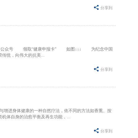

分享到
众号 领取“健康申报卡” 如图↓↓↓ 为纪念中国
统，向伟大的抗美...

分享到
压力与增进身体健康的一种自然疗法，依不同的方法如香熏、按
体自身的治愈平衡及再生功能，...

分享到