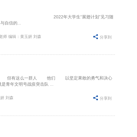
圆满结束 2022年大学生“展翅计划”见习随
自信的...
老师 编辑：黄玉妍 刘森

分享到
 但有这么一群人 他们 以坚定果敢的勇气和决心
文明号战疫突击队 ...
妍 刘森

分享到