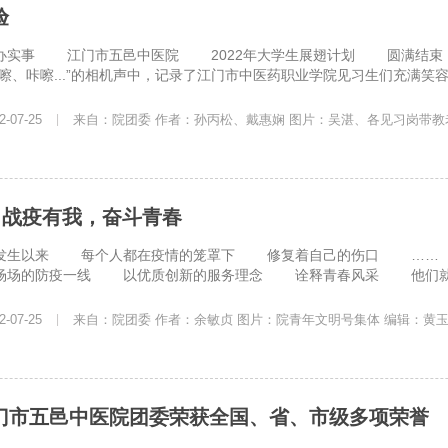
验
实事 江门市五邑中医院 2022年大学生展翅计划 
嚓、咔嚓...”的相机声中，记录了江门市中医药职业学院见习生们充满笑容与
-07-25
|
来自：院团委 作者：孙丙松、戴惠娴 图片：吴湛、各见习岗带教
│战疫有我，奋斗青春
生以来 每个人都在疫情的笼罩下 修复着自己的伤口 ……
的防疫一线 以优质创新的服务理念 诠释青春风采 他们就是青年
-07-25
|
来自：院团委 作者：余敏贞 图片：院青年文明号集体 编辑：黄玉
门市五邑中医院团委荣获全国、省、市级多项荣誉