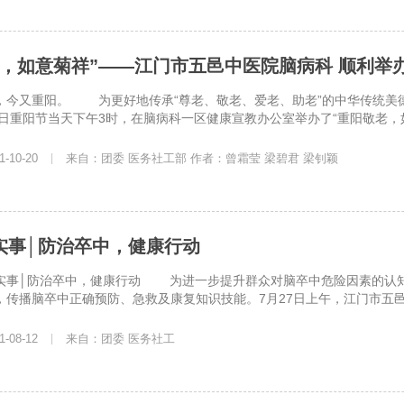
老，如意菊祥”——江门市五邑中医院脑病科 顺利举
又重阳。 为更好地传承“尊老、敬老、爱老、助老”的中华传统美德
4日重阳节当天下午3时，在脑病科一区健康宣教办公室举办了“重阳敬老，如
-10-20
|
来自：团委 医务社工部 作者：曾霜莹 梁碧君 梁钊颖
实事│防治卒中，健康行动
│防治卒中，健康行动 为进一步提升群众对脑卒中危险因素的认知
，传播脑卒中正确预防、急救及康复知识技能。7月27日上午，江门市五邑
-08-12
|
来自：团委 医务社工