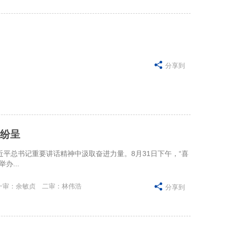

分享到
彩纷呈
讲话精神中汲取奋进力量。8月31日下午，“喜
办...
 一审：余敏贞 二审：林伟浩

分享到