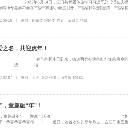
6月14日，江门共青团传达学习习近平总书记在庆祝中国共产
会精神专题学习会在市委市政府小会堂召开。市委副书记陈志清，市委副秘书
-06-16
|
来自：团市委 院团委 作者：余敏贞 钟诚
爱之名，共迎虎年！
步已到来，街道两旁挂满的红灯笼给离乡的人们
春 接 福 ...
-02-07
|
来自：工会 团委 作者：冯冬媛 赖阳军
”，童趣融“年”！
新，童趣融年” 迎新年活动 “冬天已到尽头，真
呀，恭喜恭喜恭喜你……” 近日，这首欢快的新年歌曲，在江门市五邑中