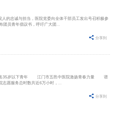
人的忠诚与担当，医院党委向全体干部员工发出号召积极参
员青年倡议书，呼吁广大团...

分享到
名35岁以下青年 江门市五邑中医院激扬青春力量 谱
志愿服务总时数共近6万小时，...

分享到