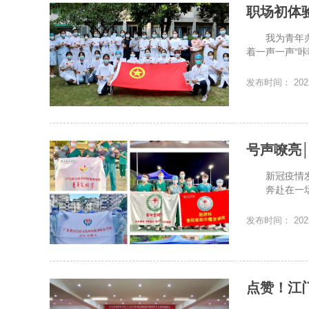
职场初体
我为青年办
着一声一声“咔
发布时间： 2022
号声嘹亮
新冠疫情发
奔赴在一场场
发布时间： 2022
点赞！江