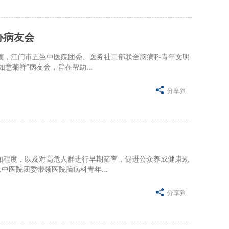
办病友会
，江门市五邑中医院团委、医务社工部联合脑病科青年文明
意菊祥”病友会，旨在帮助...

分享到
程度，以及对高危人群进行早期筛查，促进公众养成健康规
中医院团委带领医院脑病科青年...

分享到