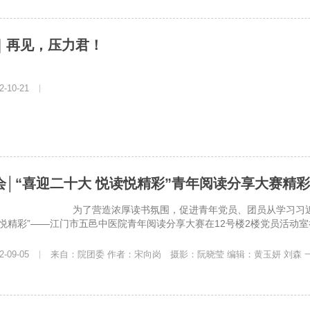
｜再见，压力君！
-10-21
|
会│“喜迎二十大 悦读悦精彩”青年阅读分享大赛精
厚读书氛围，促进青年党员、团员从学习习近平总书记重要
悦精彩”——江门市五邑中医院青年阅读分享大赛在12号楼2楼党员活动室举
-09-05
|
来自：院团委 作者：宋向岗 摄影：阮晓莹 编辑：黄玉妍 刘森