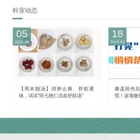
科室动态
05
18
2026-08
2026-03
【周末靓汤】消肿止痛、舒筋通
膝盖扭伤后
络，试试“田七桃仁活血舒筋汤”
慌！这项微