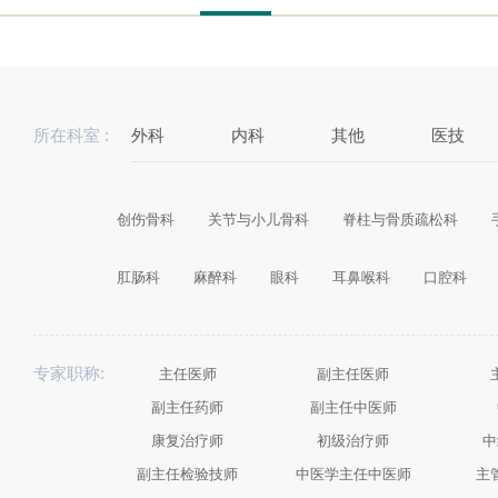
所在科室 :
外科
内科
其他
医技
创伤骨科
关节与小儿骨科
脊柱与骨质疏松科
肛肠科
麻醉科
眼科
耳鼻喉科
口腔科
专家职称:
主任医师
副主任医师
副主任药师
副主任中医师
康复治疗师
初级治疗师
中
副主任检验技师
中医学主任中医师
主