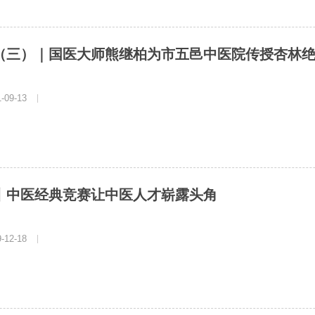
（三）｜国医大师熊继柏为市五邑中医院传授杏林
09-13
|
丨中医经典竞赛让中医人才崭露头角
12-18
|