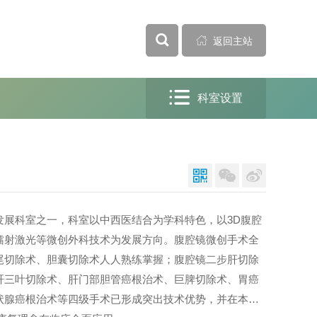



返回主站

科室设置



发展科室之一，科室以中西医结合为学科特色，以3D腹腔
镭射激光等微创外科技术为发展方向。腹腔镜微创手术全
尾切除术、胆囊切除术人人熟练掌握；腹腔镜二步肝切除
肝三叶切除术、肝门部胆管癌根治术、巨脾切除术、胃癌
状腺癌根治术等四级手术已形成突出技术优势，并在本地