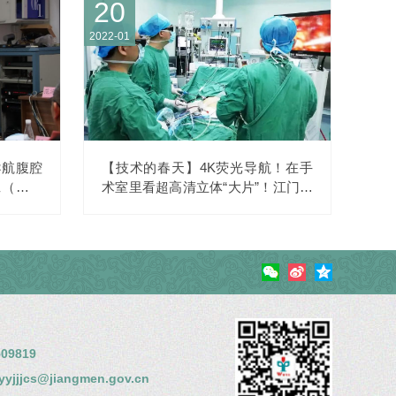
20
2022-01
导航腹腔
【技术的春天】4K荧光导航！在手
班（第二
术室里看超高清立体“大片”！江门首
家引入……
09819
jjjcs@jiangmen.gov.cn