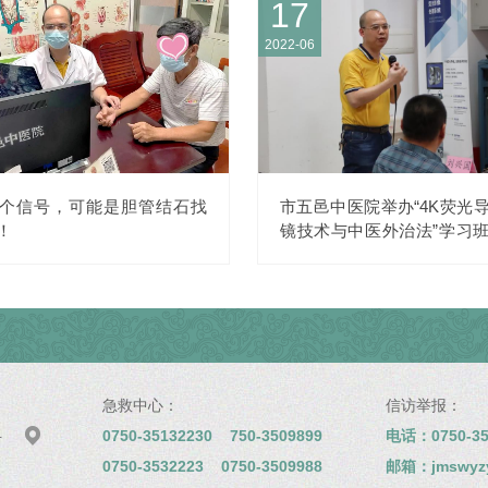
17
2022-06
个信号，可能是胆管结石找
市五邑中医院举办“4K荧光
！
镜技术与中医外治法”学习
期）
急救中心：
信访举报：

0750-35132230 750-3509899
电话：0750-35
号
0750-3532223 0750-3509988
邮箱：jmswyzyy