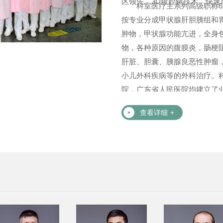
区领先。3D腹腔镜技术、快
科室医疗主系列高级职称
按专业分成甲状腺肝胆胰组和
肿物，甲状腺功能亢进，全身
物，各种原因的腹膜炎，肠梗
肝脏、胆囊、胰腺良恶性肿瘤
小儿外科疾病等的外科治疗。
院，广东省人民医院均建立了业
查看详细
+