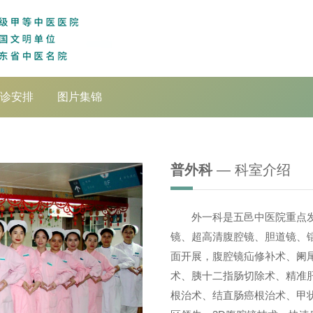
诊安排
图片集锦
普外科
— 科室介绍
外一科是五邑中医院重点
镜、超高清腹腔镜、胆道镜、
面开展，腹腔镜疝修补术、阑
术、胰十二指肠切除术、精准
根治术、结直肠癌根治术、甲