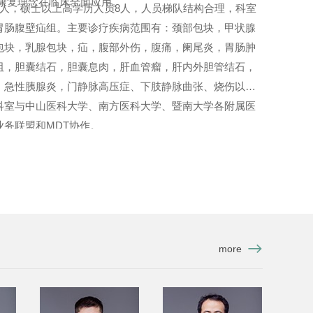
速康复理念在临床全面应用。
6人，硕士以上高学历人员8人，人员梯队结构合理，科室
胃肠腹壁疝组。主要诊疗疾病范围有：颈部包块，甲状腺
包块，乳腺包块，疝，腹部外伤，腹痛，阑尾炎，胃肠肿
阻，胆囊结石，胆囊息肉，肝血管瘤，肝内外胆管结石，
，急性胰腺炎，门静脉高压症、下肢静脉曲张、烧伤以及
科室与中山医科大学、南方医科大学、暨南大学各附属医
务联盟和MDT协作。
more