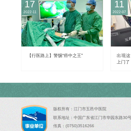
17
11
2022-11
2022-07
【行医路上】警惕“癌中之王”
出现这
上门了
版权所有：
江门市五邑中医院
联系地址：
中国广东省江门市华园东路30
传真：(0750)3516266