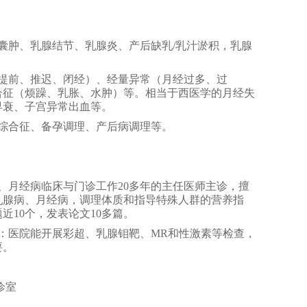
囊肿、乳腺结节、乳腺炎
、
产后缺乳
/乳汁淤积
，乳腺
提前、推迟、闭经）
、
经量异常（月经过多、过
合征（烦躁、乳胀、水肿）
等。相当于西医学的
月经失
早衰、
子宫异常出血
等
。
综合征
、
备孕调理
、
产后病调理
等。
、月经病临床与门诊工作
20多年
的
主任
医师主诊
，
擅
乳腺病
、月经病
，调理体质和指导特殊人群的营养指
题近
10个，
发
表论文
10多篇
。
：
医院能开展
彩超、乳腺钼靶、
MR和
性
激素
等
检查
，
要。
A诊室