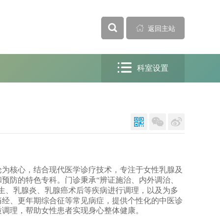



返回主站

科室设置



论为核心，结合现代医学诊疗技术，专注于女性乳腺及
的特色专科。门诊秉承
辨证施治、内外调治、
和预防
“
生、乳腺炎、乳腺癌术后
调理，以及
多
等疾病进行
为
痛经、更年期综合征等常见病症，提供个性化的中医诊
质调理，帮助女性患者实现身心整体健康。