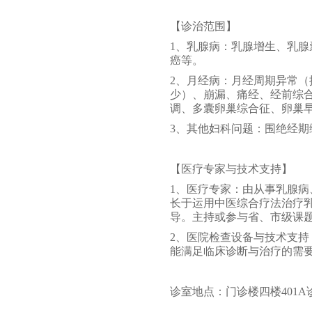
【
诊治范围
】
1、
乳腺病
：
乳腺增生、乳腺
癌等。
2
、
月经病
：
月经周期异常（
少）
、
崩漏
、
痛经
、
经前综
调
、
多囊卵巢综合征、卵巢
3
、
其他妇科问题
：围绝经期
【
医疗
专家
与技术支持
】
1、
医疗
专家：由
从事
乳腺病
长于运用中医综合疗法治疗
导。主持或参与省、市级课
2、医院检查设备与技术支持
能
满足临床诊断与治疗的需
诊室地点：门诊楼四楼
401