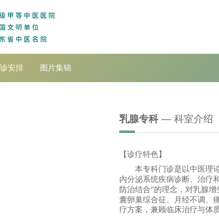
诊安排
图片集锦
乳腺专科
— 科室介绍
【
诊疗特色
】
专科门诊是以中医理
本
内分泌系统疾病
诊断、治疗
防治结合
的理念，对乳腺增
”
囊卵巢综合征、月经不调、
疗方案，兼顾临床治疗与体