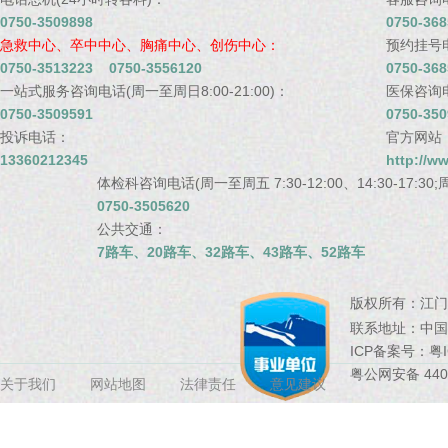
0750-3509898
0750-368
急救中心、卒中中心、胸痛中心、创伤中心：
预约挂号电话
0750-3513223 0750-3556120
0750-368
一站式服务咨询电话(周一至周日8:00-21:00)：
医保咨询电话
0750-3509591
0750-350
投诉电话：
官方网站
13360212345
http://w
体检科咨询电话(周一至周五 7:30-12:00、14:30-17:30;周
0750-3505620
公共交通：
7路车、20路车、32路车、43路车、52路车
版权所有：
江门
联系地址：
中国
ICP备案号：
粤I
粤公网安备 4407
关于我们
网站地图
法律责任
意见建议