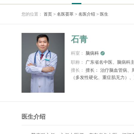
您的位置：
首页
>
名医荟萃
>
名医介绍
>
医生
石青
科室：
脑病科

职称：
广东省名中医、脑病科
擅长：
擅长： 治疗脑血管病、
（多发性硬化、重症肌无力）、
医生介绍