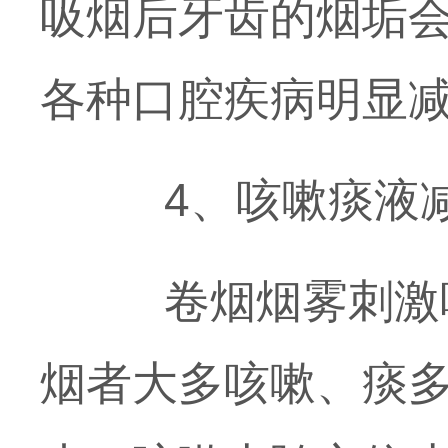
吸烟后牙齿的烟垢
各种口腔疾病明显
4、咳嗽痰液减
卷烟烟雾刺激呼
烟者大多咳嗽、痰