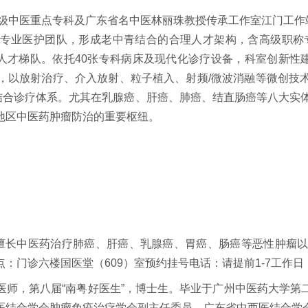
级中医重点专科及广东省名中医林丽珠教授传承工作室江门工作站
人专业医护团队，形成老中青结合的合理人才架构，含高级职称
人才梯队。依托40张专科病床及现代化诊疗设备，科室创新性
，以放射治疗、介入放射、粒子植入、射频/微波消融等微创技
结合诊疗体系。尤其在乳腺癌、肝癌、肺癌、结直肠癌等八大实
地区中医药肿瘤防治的重要枢纽。
擅长中医药治疗肺癌、肝癌、乳腺癌、胃癌、肠癌等恶性肿瘤以
六楼国医堂（609）室预约挂号电话：请提前1-7工作日（0750）
，第八届“南粤好医生”，博士生。毕业于广州中医药大学第
医结合学会肿瘤免疫治疗学会副主任委员、广东省中西医结合学