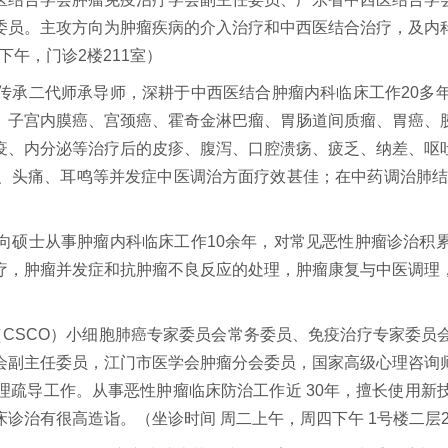
委员。主攻方向为肿瘤疾病的介入治疗和中西医结合治疗，及内
下午，门诊2楼211室）
承二代师承导师，深耕于中西医结合肿瘤内科临床工作20多年
、子宫内膜癌、宫颈癌、霍奇金淋巴瘤、胃肠道间质瘤、胃癌、
疫、内分泌等治疗后的皮疹、腹泻、口腔溃疡、疲乏、纳差、呕
、头痛、耳鸣等并发症中医调治方面疗效甚佳；在中药调治肺结
硕士从事肿瘤内科临床工作10余年，对常见恶性肿瘤诊治积累
疗，肿瘤并发症和抗肿瘤不良反应的处理，肿瘤康复与中医调理
CSCO）小细胞肺癌专家委员会常务委员、免疫治疗专家委员
会副主任委员，江门市医学会肿瘤分会委员，国家高级心理咨询
理疏导工作。从事恶性肿瘤临床防治工作近 30年，擅长使用新
治有很高造诣。（坐诊时间 周二上午，周四下午 1号楼二层21