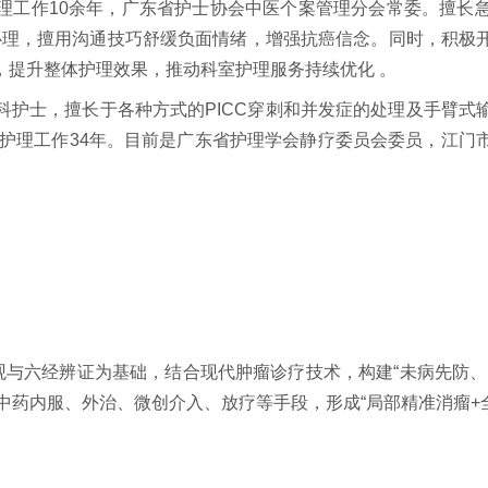
工作10余年，广东省护士协会中医个案管理分会常委。擅长急
者心理，擅用沟通技巧舒缓负面情绪，增强抗癌信念。同时，积极
，提升整体护理效果，推动科室护理服务持续优化 。
士，擅长于各种方式的PICC穿刺和并发症的处理及手臂式
床护理工作34年。目前是广东省护理学会静疗委员会委员，江
观与六经辨证为基础，结合现代肿瘤诊疗技术，构建“未病先防
中药内服、外治、微创介入、放疗等手段，形成“局部精准消瘤+