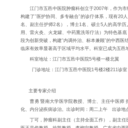
江门市五邑中医院肿瘤科创立于2007年，作为市
构建了"医护协同、多专融合"的诊疗体系，现有20
名、副主任护师2名），博士1名、硕士5人的高学历
用、雷火灸、火龙罐、中药熏洗等疗法）为特色基底
段为创新突破，构建"内调外治、标本兼顾"的中西医
临床有效率显著高于区域平均水平。科室已成为五邑
科室地址：江门市五邑中医院5号楼一楼北翼
门诊地址：江门市五邑中医院1号楼2楼211诊室
主要专家介绍
曹勇 暨南大学医学院教授、博士、主任中医师 
化、内分泌疾病诊治。出诊时间：周二上午 出诊地点：门诊
丁可，肿瘤科副主任（主持全面工作），副主任医师
医王昌俊教授、徐凯教授、李柳宁教授，广东省中西