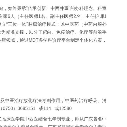
，始终秉承"传承创新、中西并重"的办科理念。科室
专家6人（主任医师1名、副主任医师2名，主任护师1
建立“三位一体"肿瘤治疗模式：以中医药（中药内服外
术为精准支撑，以分子靶向、免疫治疗、化疗等前沿手
体瘤领域，通过MDT多学科诊疗平台制定个体化方案，
及中医治疗放化疗法毒副作用，中医药治疗呼吸、消
3685151 或114 或12580
二临床医学院中西医结合七年制专业，师从广东省名中
会肿瘤介入委员会委员、广东省基层医药学会介入专业