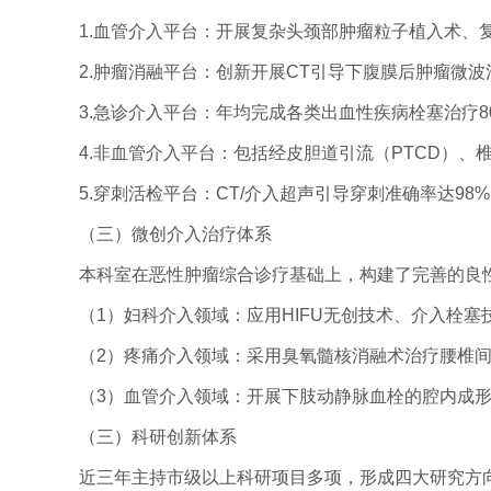
1.血管介入平台：开展复杂头颈部肿瘤粒子植入术、
2.肿瘤消融平台：创新开展CT引导下腹膜后肿瘤微波
3.急诊介入平台：年均完成各类出血性疾病栓塞治疗8
4.非血管介入平台：包括经皮胆道引流（PTCD）、
5.穿刺活检平台：CT/介入超声引导穿刺准确率达98%
（三）微创介入治疗体系
本科室在恶性肿瘤综合诊疗基础上，构建了完善的良
（1）妇科介入领域：应用HIFU无创技术、介入栓
（2）疼痛介入领域：采用臭氧髓核消融术治疗腰椎
（3）血管介入领域：开展下肢动静脉血栓的腔内成
（三）科研创新体系
近三年主持市级以上科研项目多项，形成四大研究方