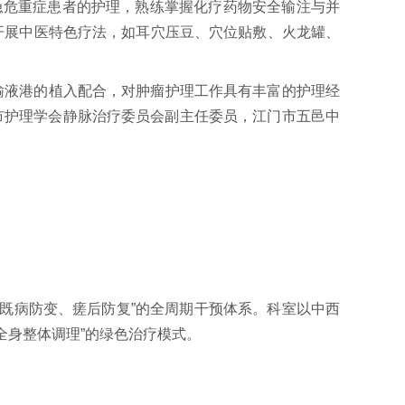
危重症患者的护理，熟练掌握化疗药物安全输注与并
开展中医特色疗法，如耳穴压豆、穴位贴敷、火龙罐、
输液港的植入配合，对肿瘤护理工作具有丰富的护理经
门市护理学会静脉治疗委员会副主任委员，江门市五邑中
、既病防变、瘥后防复”的全周期干预体系。科室以中西
全身整体调理”的绿色治疗模式。