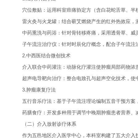
穴位敷贴：运用科室癌痛协定方（含白花蛇舌草、半
雷火灸与火龙罐：结合蕲艾燃烧产生的红外热效应，
中药熏洗与药浴：针对骨转移疼痛，采用透骨草、威
子午流注治疗仪：针对时辰化疗概念，配合子午流注
2.中西医结合微创技术
介入联合中药灌注：动脉化疗灌注使肿瘤局部药物浓度达
超声电导靶向治疗：整合电致孔与超声空化技术，使
3.肿瘤康复疗法
五行音乐疗法：基于子午流注理论编制五音干预方案
药膳食疗：开发多种用于调节中晚期肿瘤患者营养、
（二）介入放射诊疗体系
作为五邑地区介入医学中心，本科室构建了五大介入