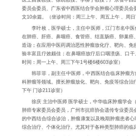
委员会委员、广东省中西医结合学会肿瘤心理委员会
文10余篇。（坐诊时间：周三上午、周五上午 、周日
李叶枚，医学硕士，主任中医师，江门市名中医传
在肺癌、肝癌、鼻咽癌、食管癌、结直肠癌、卵巢癌
造诣；在应用中医药调治恶性肿瘤放化疗、靶向、免
验丰富且疗效颇佳；在鼻咽癌放疗后口咽溃疡、口干
时间：周一上午、周三下午1号楼6楼603诊室）
韩菲菲，副主任中医师，中西医结合临床肿瘤方向
科肿瘤等领域。擅长肿瘤放化、靶向、免疫等综合治
下午 门诊211诊室）
徐庆 主治中医师 医学硕士，中华临床肿瘤学会（
肺癌专家委员会委员，广州市抗癌协会遗传专业委员
的中西结合综合诊治，肿瘤康复以及晚期肿瘤患者心
综合治疗、个体化治疗。尤其对于各种类型肺癌的临床诊