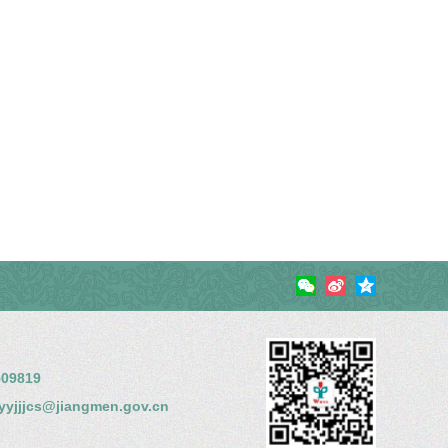
09819
jjjcs@jiangmen.gov.cn